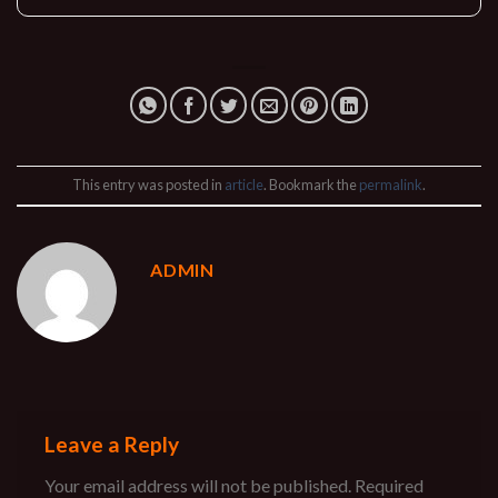
This entry was posted in
article
. Bookmark the
permalink
.
ADMIN
Leave a Reply
Your email address will not be published.
Required